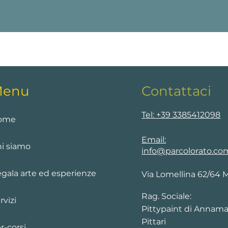
enu
Contattaci
Tel: +39 3385412098
ome
Email:
i siamo
info@parcolorato.co
gala arte ed esperienze
Via Lomellina 62/64 
Rag. Sociale:
rvizi
Pittypaint di Annama
Pittari
r-corsi