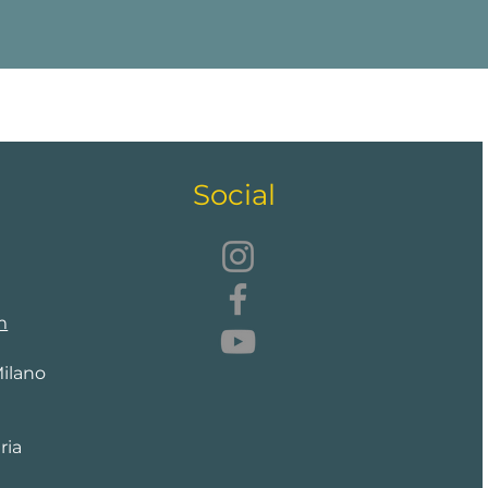
Social
m
Milano
ria