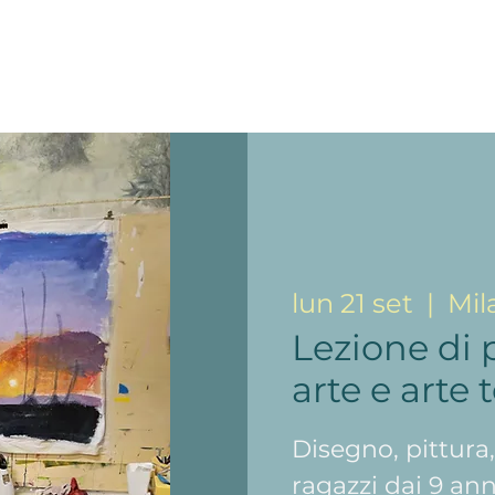
lun 21 set
  |  
Mil
Lezione di 
arte e arte
Disegno, pittura
ragazzi dai 9 ann