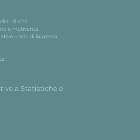
lier di arte. 
eno e motivante.
tà e orario di ingresso 
te.
ive a Statistiche e