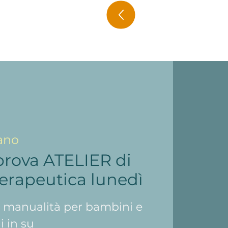
ano
prova ATELIER di
 terapeutica lunedì
, manualità per bambini e
i in su