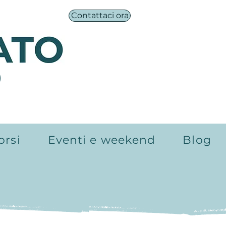
Contattaci ora
®
orsi
Eventi e weekend
Blog