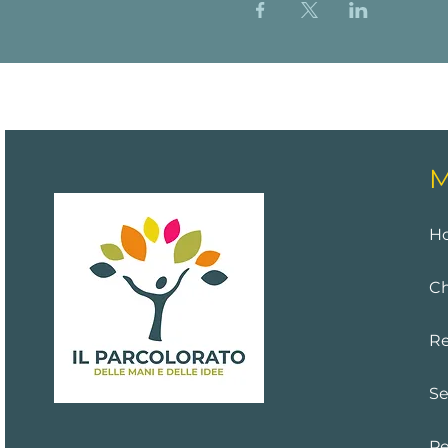
M
H
Ch
Re
Se
Pe