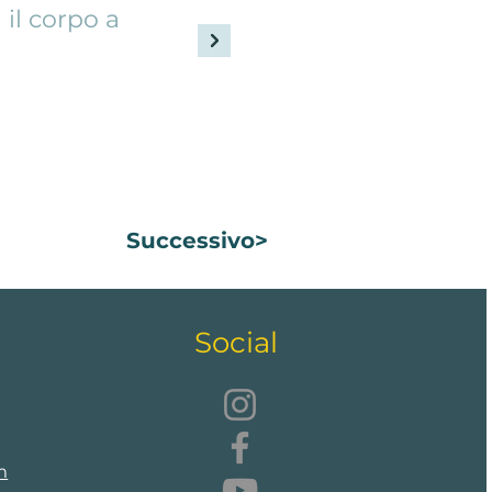
 il corpo a
Il metodo Pittari prevede
cinestesico, ovvero attrav
Click here
Successivo>
Social
m