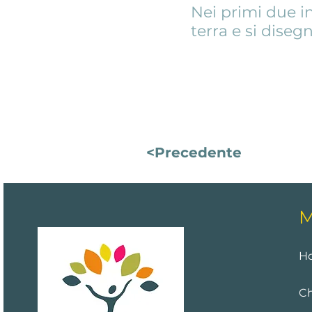
Nei primi due in
terra e si diseg
Click here
<Precedente
M
H
Ch