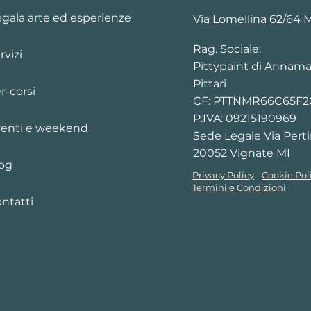
gala arte ed esperienze
Via Lomellina 62/64 
Rag. Sociale:
rvizi
Pittypaint di Annama
Pittari
r-corsi
CF: PTTNMR66C65F
P.IVA: 09215190969
enti e weekend
Sede Legale Via Perti
20052 Vignate MI
og
Privacy Policy
-
Cookie Pol
Termini e Condizioni
ntatti