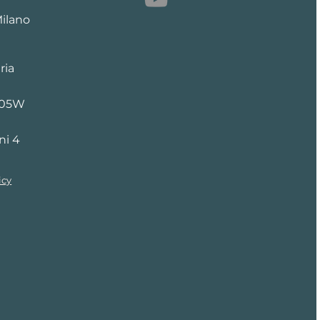
Milano
ria
205W
ni 4
icy