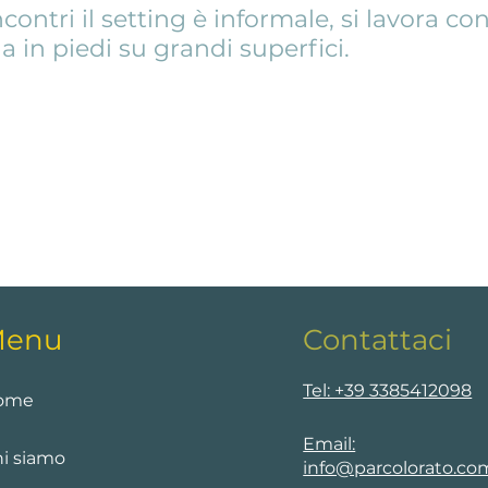
contri il setting è informale, si lavora con
na in piedi su grandi superfici.
enu
Contattaci
Tel: +39 3385412098
ome
Email:
i siamo
info@parcolorato.co