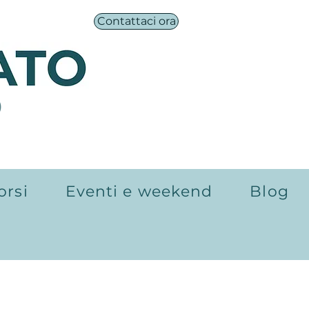
Contattaci ora
®
orsi
Eventi e weekend
Blog