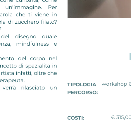
lcune curiosità, come
i un'immagine. Per
arola che ti viene in
 di zucchero filato?
?
à del disegno quale
enza, mindfulness e
imento del corpo nel
ncetto di spazialità in
ista infatti, oltre che
erapeuta.
workshop 6 
TIPOLOGIA
verrà rilasciato un
PERCORSO:
€ 315,00
COSTI: