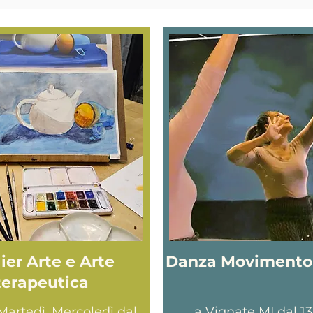
ier Arte e Arte
Danza Movimento 
terapeutica
Martedì, Mercoledì dal
a Vignate MI dal 13