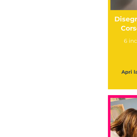
Disegn
Cors
6 inc
Apri l