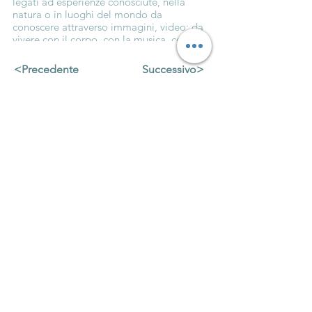
legati ad esperienze conosciute, nella
alimentare le giraffe
natura o in luoghi del mondo da
conoscere attraverso immagini, video; da
vivere con il corpo, con la musica, con il
colore. Un progetto ideato da Annamaria
Pittari
<Precedente
Successivo>
Menu
Chi siamo
Attività
Metodo MovVart
Blog
Regala un'esperienza
Contatti
Contattaci