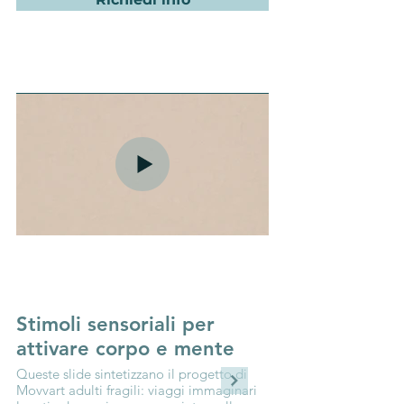
Stimoli sensoriali per
Africa
attivare corpo e mente
In questo caso siamo i
colorato cieli al tramo
Queste slide sintetizzano il progetto di
savana, interpretato gli
Movvart adulti fragili: viaggi immaginari
crescere alberi di baobab e di acac