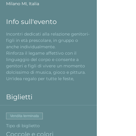
Milano MI, Italia
Info sull'evento
Incontri dedicati alla relazione genitori-
figli in età prescolare, in gruppo o 
anche individualmente.

Rinforza il legame affettivo con il 
linguaggio del corpo e consente a 
genitori e figli di vivere un momento 
dolcissimo di musica, gioco e pittura. 
Un'idea regalo per tutte le feste,
Biglietti
Vendita terminata
Tipo di biglietto
Coccole e colori