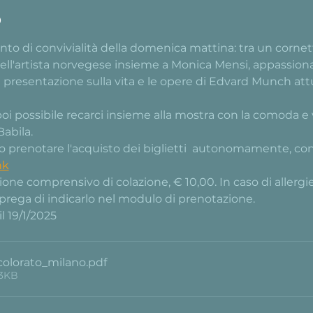
o
o di convivialità della domenica mattina: tra un cornett
ll'artista norvegese insieme a Monica Mensi, appassionata
 presentazione sulla vita e le opere di Edvard Munch at
 poi possibile recarci insieme alla mostra con la comoda e
abila.
io prenotare l'acquisto dei biglietti  autonomamente, con 
nk
one comprensivo di colazione, € 10,00. In caso di allergie
 prega di indicarlo nel modulo di prenotazione.
l 19/1/2025
colorato_milano
.pdf
53KB