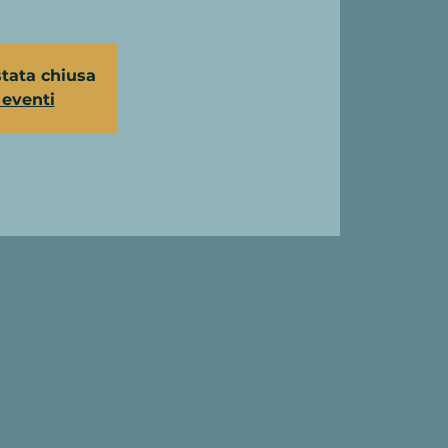
stata chiusa
i eventi