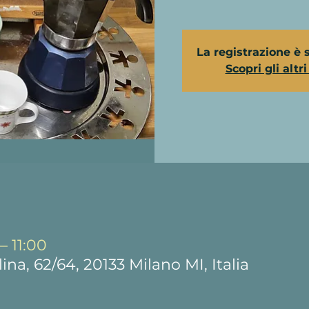
La registrazione è 
Scopri gli altr
– 11:00
ina, 62/64, 20133 Milano MI, Italia