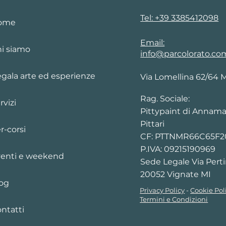
Tel: +39 3385412098
ome
Email:
i siamo
info@parcolorato.co
gala arte ed esperienze
Via Lomellina 62/64 
Rag. Sociale:
rvizi
Pittypaint di Annama
Pittari
r-corsi
CF: PTTNMR66C65F
P.IVA: 09215190969
enti e weekend
Sede Legale Via Perti
20052 Vignate MI
og
Privacy Policy
-
Cookie Pol
Termini e Condizioni
ntatti