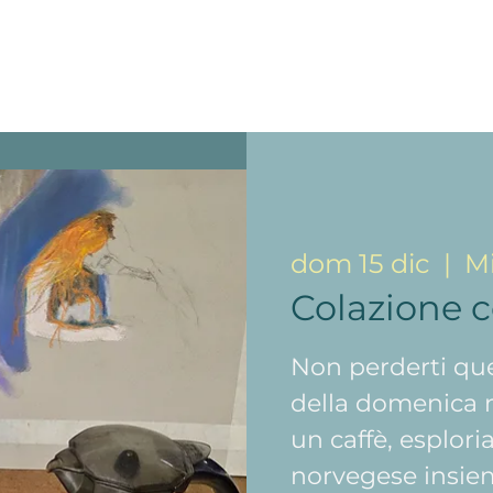
dom 15 dic
  |  
M
Colazione 
Non perderti que
della domenica m
un caffè, esplori
norvegese insie