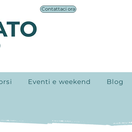
Contattaci ora
®
orsi
Eventi e weekend
Blog