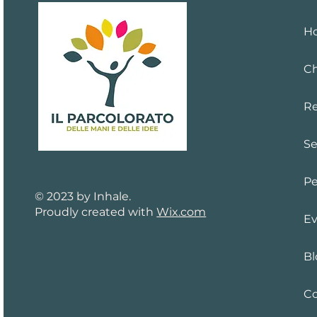
H
Ch
Re
Se
Pe
© 2023 by Inhale.
Proudly created with
Wix.com
Ev
Bl
Co