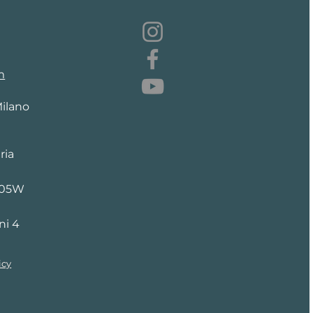
m
Milano
ria
205W
ni 4
icy