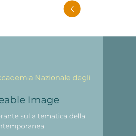
cademia Nazionale degli
eable Image
rante sulla tematica della
contemporanea