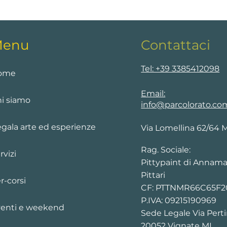
enu
Contattaci
Tel: +39 3385412098
ome
Email:
i siamo
info@parcolorato.co
gala arte ed esperienze
Via Lomellina 62/64 
Rag. Sociale:
rvizi
Pittypaint di Annama
Pittari
r-corsi
CF: PTTNMR66C65F
P.IVA: 09215190969
enti e weekend
Sede Legale Via Perti
20052 Vignate MI