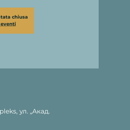
stata chiusa
i eventi
leks, ул. „Акад.