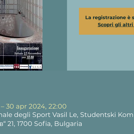
La registrazione è 
Scopri gli altr
 – 30 apr 2024, 22:00
le degli Sport Vasil Le, Studentski Komp
21, 1700 Sofia, Bulgaria