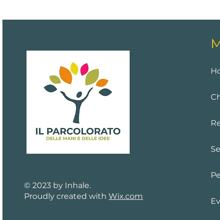
M
H
Ch
Re
Se
Pe
© 2023 by Inhale.
Proudly created with
Wix.com
Ev