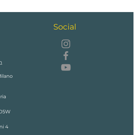
Social
m
Milano
ria
205W
ni 4