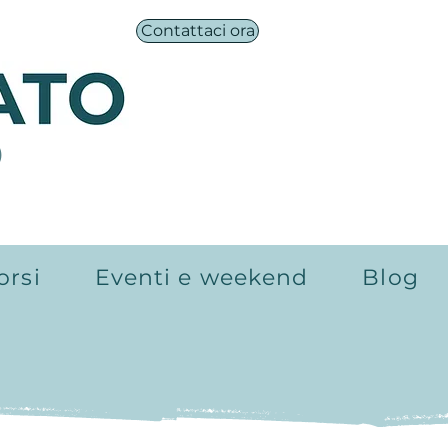
Contattaci ora
®
orsi
Eventi e weekend
Blog