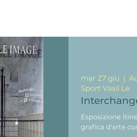
mar 27 giu
  |  
Ac
Sport Vasil Le
Interchang
Esposizione itine
grafica d'arte 