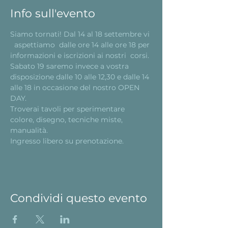
Info sull'evento
Siamo tornati! Dal 14 al 18 settembre vi 
  aspettiamo  dalle ore 14 alle ore 18 per 
informazioni e iscrizioni ai nostri  corsi.
Sabato 19 saremo invece a vostra 
disposizione dalle 10 alle 12,30 e dalle 14 
alle 18 in occasione del nostro OPEN 
DAY. 
Troverai tavoli per sperimentare 
colore, disegno, tecniche miste, 
manualità.
Ingresso libero su prenotazione.
Condividi questo evento