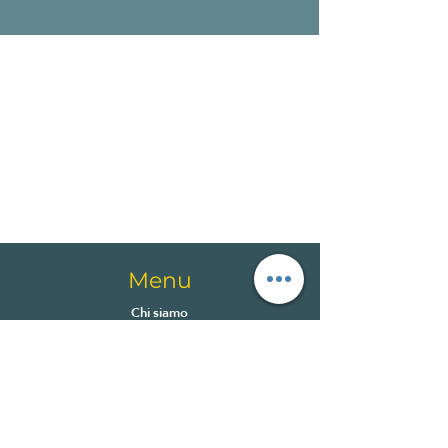
Menu
Chi siamo
Attività
Metodo MovVart
Blog
Regala un'esperienza