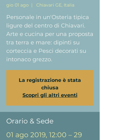
gio 01 ago
  |  
Chiavari GE, Italia
Personale in un'Osteria tipica
ligure del centro di Chiavari.
Arte e cucina per una proposta
tra terra e mare: dipinti su
corteccia e Pesci decorati su
intonaco grezzo.
La registrazione è stata
chiusa
Scopri gli altri eventi
Orario & Sede
01 ago 2019, 12:00 – 29