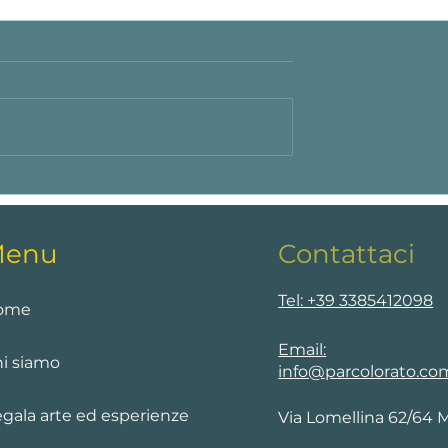
ine anno degli
Alcuni buoni motivi per
Parcolorato delle
imparare a disegnare: attiva
e idee
la neuro plasticità, rallenta
enu
Contattaci
l'invecchiamento, calma
l'ansia, ma non solo.
Tel: +39 3385412098
ome
Email:
i siamo
info@parcolorato.co
gala arte ed esperienze
Via Lomellina 62/64 