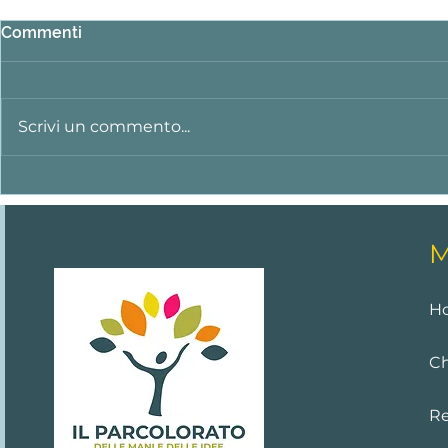
Commenti
Scrivi un commento...
Proposte 2026-27 sul sito!
Mostra di f
allievi del 
mani e dell
M
H
Ch
Re