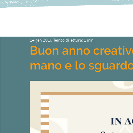
14 gen 2016
Tempo di lettura: 1 min
Buon anno creativo
mano e lo sguardo