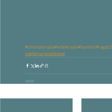
#cinematerapia
#arteterapia
#bambini
#ragazzi
odellemaniedelleidee
Post recenti