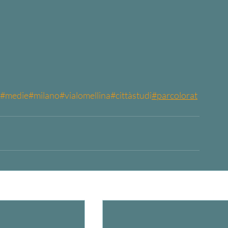
#medie
#milano
#vialomellina
#cittàstudi
#parcolorat
Most