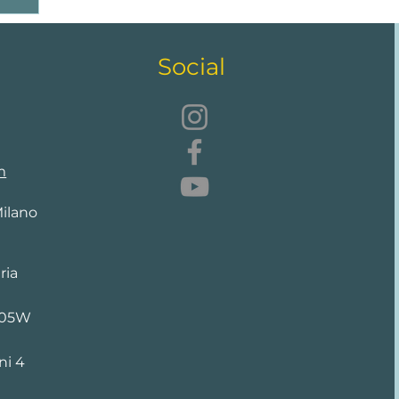
Social
m
Milano
ria
205W
ni 4