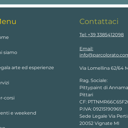
ine anno degli
Alcuni buoni motivi per
Parcolorato delle
imparare a disegnare: attiva
e idee
la neuro plasticità, rallenta
enu
Contattaci
l'invecchiamento, calma
l'ansia, ma non solo.
Tel: +39 3385412098
ome
Email:
i siamo
info@parcolorato.co
gala arte ed esperienze
Via Lomellina 62/64 
Rag. Sociale:
rvizi
Pittypaint di Annama
Pittari
r-corsi
CF: PTTNMR66C65F
P.IVA: 09215190969
enti e weekend
Sede Legale Via Perti
20052 Vignate MI