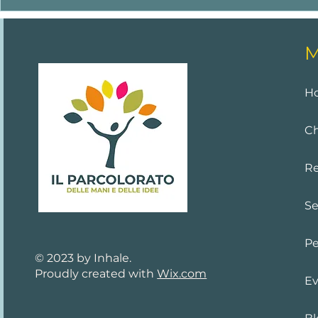
Mostra di f
allievi del 
mani e dell
M
H
Ch
Re
Se
Pe
© 2023 by Inhale.
Proudly created with
Wix.com
Ev