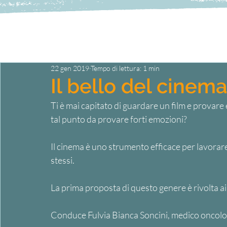
22 gen 2019
Tempo di lettura: 1 min
Il bello del cinem
Ti è mai capitato di guardare un film e provar
tal punto da provare forti emozioni?
Il cinema è uno strumento efficace per lavorare 
stessi.
La prima proposta di questo genere è rivolta ai 
Conduce Fulvia Bianca Soncini, medico oncologo