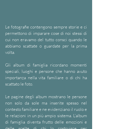
Le fotografie contengono sempre storie e ci 
permettono di imparare cose di noi stessi di 
cui non eravamo del tutto consci quando le 
abbiamo scattate o guardate per la prima 
volta. 
Gli album di famiglia ricordano momenti 
speciali, luoghi e persone che hanno avuto 
importanza nella vita familiare o di chi ha 
scattato le foto. 
Le pagine degli album mostrano le persone 
non solo da sole ma inserite spesso nel 
contesto familiare e ne evidenziano il ruolo e 
le relazioni in un più ampio sistema. L'album 
di famiglia diventa frutto delle emozioni e 
delle scelte di chi lo costruisce per 