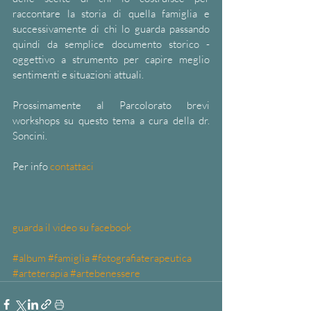
raccontare la storia di quella famiglia e 
successivamente di chi lo guarda passando 
quindi da semplice documento storico -
oggettivo a strumento per capire meglio 
sentimenti e situazioni attuali.
Prossimamente al Parcolorato brevi 
workshops su questo tema a cura della dr. 
Soncini.
Per info 
contattaci
guarda il vid
eo su facebook
#album
#famiglia
#fotografiaterapeutica
#arteterapia
#artebenessere