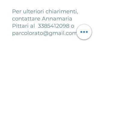
Per ulteriori chiarimenti,
contattare Annamaria
Pittari al 3385412098 o
parcolorato@gmail.com
Menu
Chi siamo
Attività
Metodo MovVart
Blog
Regala un'esperienza
Contatti