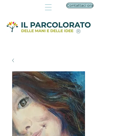
Contattaci ora
®