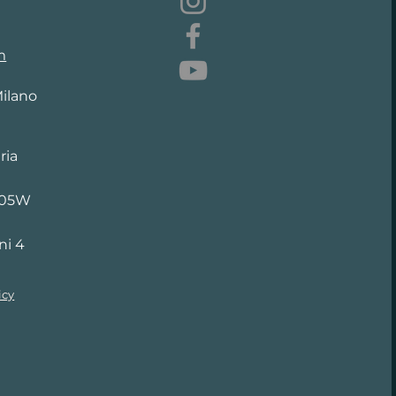
m
Milano
ria
205W
ni 4
icy