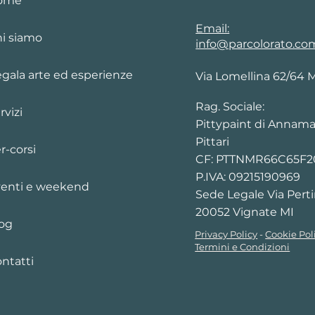
ome
Email:
i siamo
info@parcolorato.co
gala arte ed esperienze
Via Lomellina 62/64 
Rag. Sociale:
rvizi
Pittypaint di Annama
Pittari
r-corsi
CF: PTTNMR66C65F
P.IVA: 09215190969
enti e weekend
Sede Legale Via Perti
20052 Vignate MI
og
Privacy Policy
-
Cookie Pol
Termini e Condizioni
ntatti