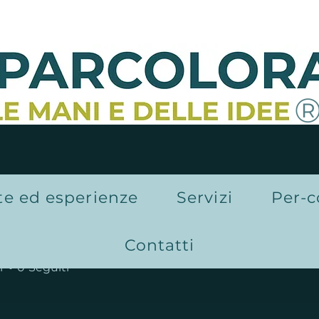
te ed esperienze
Servizi
Per-c
Cavallini
Contatti
r
0
Seguiti